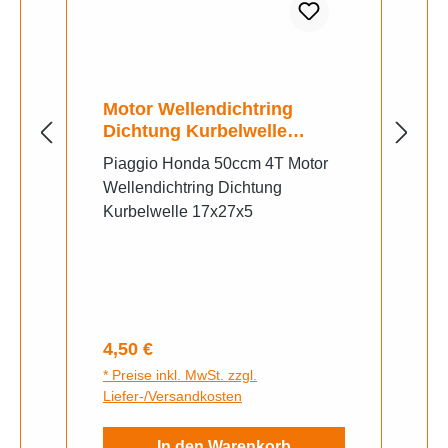
Motor Wellendichtring
Dichtung Kurbelwelle
17x27x5
Piaggio Honda 50ccm 4T Motor
Wellendichtring Dichtung
Kurbelwelle 17x27x5
Regulärer Preis:
4,50 €
* Preise inkl. MwSt. zzgl.
Liefer-/Versandkosten
In den Warenkorb