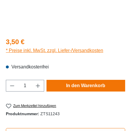
Regulärer Preis:
3,50 €
* Preise inkl. MwSt. zzgl. Liefer-/Versandkosten
Versandkostenfrei
Produkt Anzahl: Gib den gewünschten Wert e
In den Warenkorb
Zum Merkzettel hinzufügen
Produktnummer:
ZTS11243