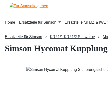
m Hauptinhalt springen
Zur Suche springen
Zur Hauptnavigation springen
Home
Ersatzteile für Simson
Ersatzteile für MZ & IWL
Ersatzteile für Simson
KR51/1 KR51/2 Schwalbe
Mo
Simson Hycomat Kupplung S
Bildergalerie überspringen