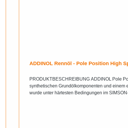
ADDINOL Rennöl - Pole Position High Sp
PRODUKTBESCHREIBUNG ADDINOL Pole Position High Speed 2T ist ein vollsynthetisches Zweitakt-Hochleistungsmotorenöl. Es ist aus hochwertigen
synthetischen Grundölkomponenten und einem ext
wurde unter härtesten Bedingungen im SIMSON-G