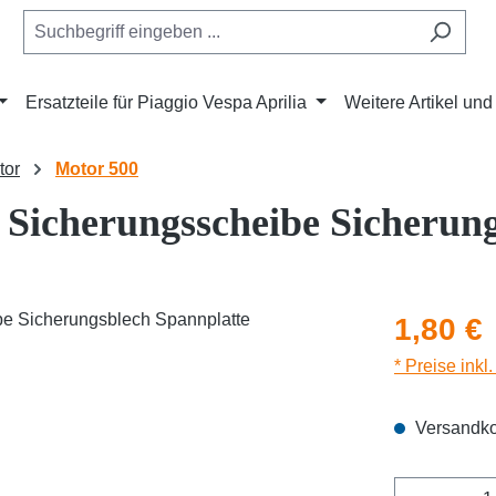
Ersatzteile für Piaggio Vespa Aprilia
Weitere Artikel un
tor
Motor 500
icherungsscheibe Sicherung
Regulärer Pr
1,80 €
* Preise inkl
Versandko
Produkt 