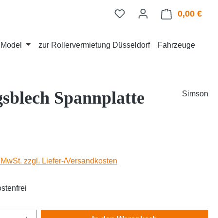
0,00 €
Ware
d Model
zur Rollervermietung Düsseldorf
Fahrzeuge
sblech Spannplatte
Simson
eis:
. MwSt. zzgl. Liefer-/Versandkosten
stenfrei
Anzahl: Gib den gewünschten Wert ein oder