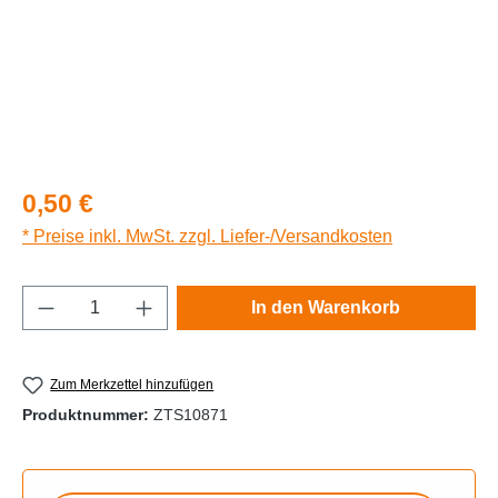
Regulärer Preis:
0,50 €
* Preise inkl. MwSt. zzgl. Liefer-/Versandkosten
Produkt Anzahl: Gib den gewünschten Wert e
In den Warenkorb
Zum Merkzettel hinzufügen
Produktnummer:
ZTS10871