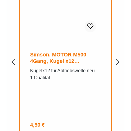
Simson, MOTOR M500
4Gang, Kugel x12
Schaltung
Kugelx12 für Abtriebswelle neu
1.Qualität
Regulärer Preis:
4,50 €