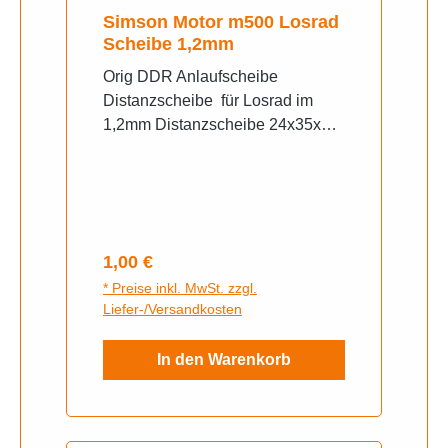
Simson Motor m500 Losrad
Scheibe 1,2mm
Orig DDR Anlaufscheibe
Distanzscheibe für Losrad im
1,2mm Distanzscheibe 24x35x1,2
(zw. Losrädern) S51, SR50
Regulärer Preis:
1,00 €
* Preise inkl. MwSt. zzgl.
Liefer-/Versandkosten
In den Warenkorb