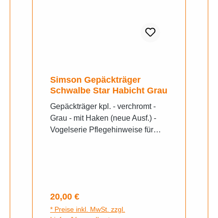
Simson Gepäckträger
Schwalbe Star Habicht Grau
Gepäckträger kpl. - verchromt -
Grau - mit Haken (neue Ausf.) -
Vogelserie Pflegehinweise für
Chromteile, verchromte
BauteileAufgrund der allgemein
bekannten witterungsbedingten
Anfälligkeit von verchromten
Ersatz- und Zubehörteilen, muss
Regulärer Preis:
20,00 €
der Hinweis erteilt werden, dass
* Preise inkl. MwSt. zzgl.
durch den Dauerbetrieb (vor allem