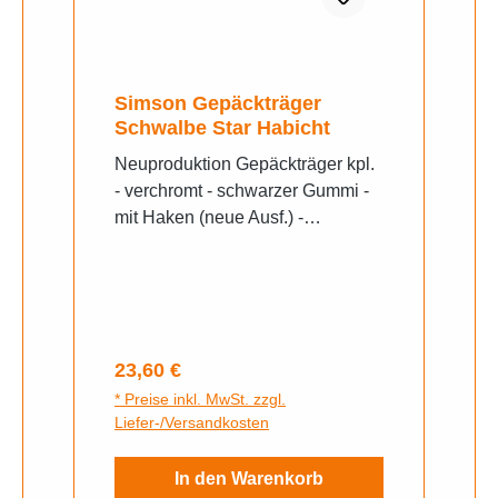
Simson Gepäckträger
Schwalbe Star Habicht
Neuproduktion Gepäckträger kpl.
- verchromt - schwarzer Gummi -
mit Haken (neue Ausf.) -
Vogelserie Pflegehinweise für
Chromteile, verchromte
BauteileAufgrund der allgemein
bekannten witterungsbedingten
Anfälligkeit von verchromten
Regulärer Preis:
23,60 €
Ersatz- und Zubehörteilen, muss
* Preise inkl. MwSt. zzgl.
der Hinweis erteilt werden, dass
Liefer-/Versandkosten
durch den Dauerbetrieb (vor allem
im Winter), streusalzbedingte
In den Warenkorb
Schäden entstehen können -> ein