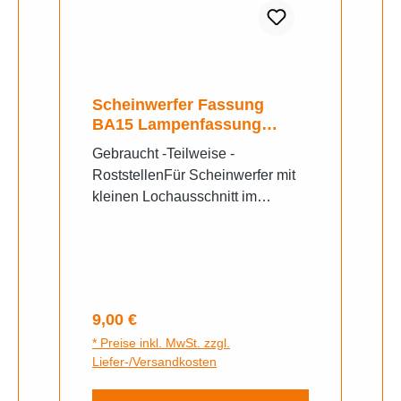
Scheinwerfer Fassung
BA15 Lampenfassung
Schwalbe Alt
Gebraucht -Teilweise -
RoststellenFür Scheinwerfer mit
kleinen Lochausschnitt im
Reflektor, bei Simson Kr51/1 Star
Sr4-2 verwendet. gebr. orig. DDR
Regulärer Preis:
9,00 €
* Preise inkl. MwSt. zzgl.
Liefer-/Versandkosten