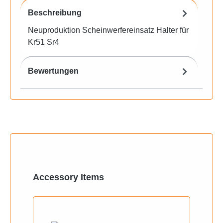
Beschreibung
Neuproduktion Scheinwerfereinsatz Halter für
Kr51 Sr4
Bewertungen
Produktgalerie überspringen
Accessory Items