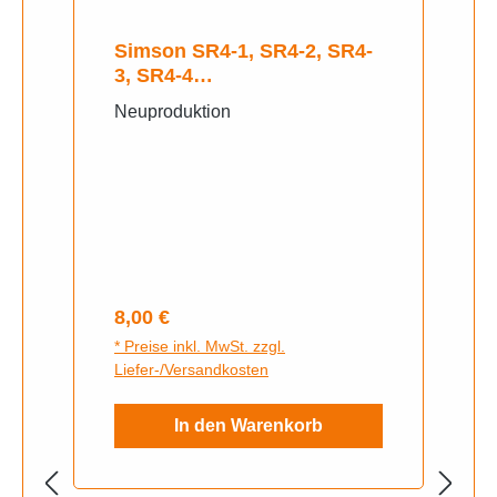
Simson SR4-1, SR4-2, SR4-
3, SR4-4
Abdeckbefestigung, Links
Neuproduktion
Regulärer Preis:
8,00 €
* Preise inkl. MwSt. zzgl.
Liefer-/Versandkosten
In den Warenkorb