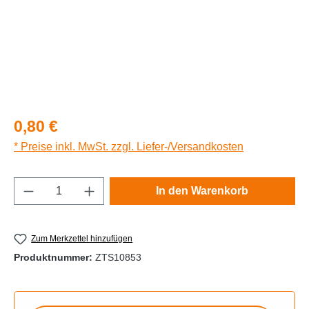
Regulärer Preis:
0,80 €
* Preise inkl. MwSt. zzgl. Liefer-/Versandkosten
Produkt Anzahl: Gib den gewünschten Wert e
In den Warenkorb
Zum Merkzettel hinzufügen
Produktnummer:
ZTS10853