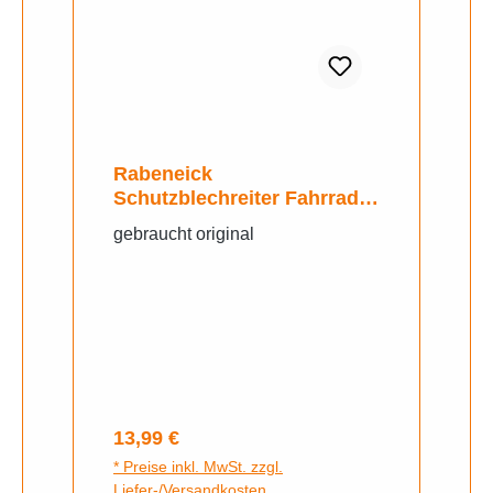
Rabeneick
Schutzblechreiter Fahrrad
Schutzblech Emblem
gebraucht original
Regulärer Preis:
13,99 €
* Preise inkl. MwSt. zzgl.
Liefer-/Versandkosten