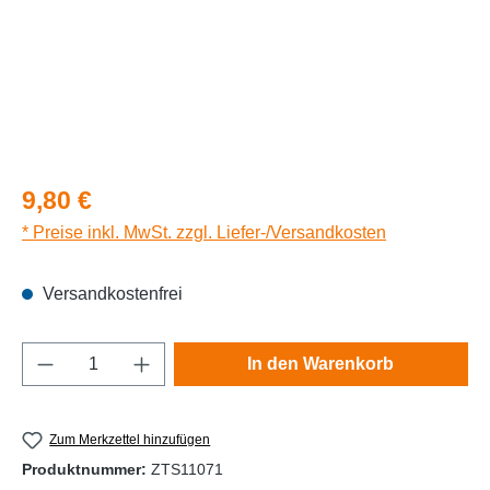
Regulärer Preis:
9,80 €
* Preise inkl. MwSt. zzgl. Liefer-/Versandkosten
Versandkostenfrei
Produkt Anzahl: Gib den gewünschten Wert e
In den Warenkorb
Zum Merkzettel hinzufügen
Produktnummer:
ZTS11071