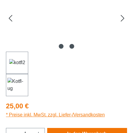
Regulärer Preis:
25,00 €
* Preise inkl. MwSt. zzgl. Liefer-/Versandkosten
Produkt Anzahl: Gib den gewünschten Wert e