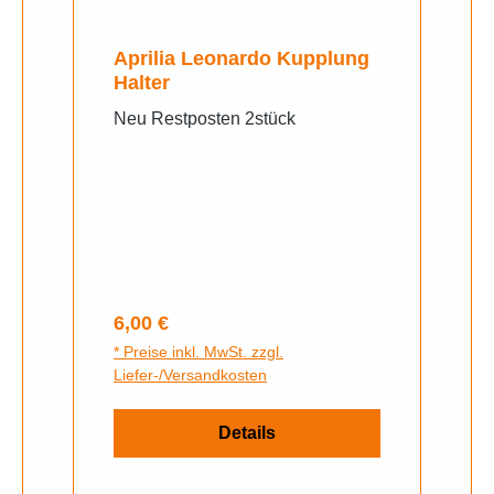
Aprilia Leonardo Kupplung
Halter
Neu Restposten 2stück
Regulärer Preis:
6,00 €
* Preise inkl. MwSt. zzgl.
Liefer-/Versandkosten
Details