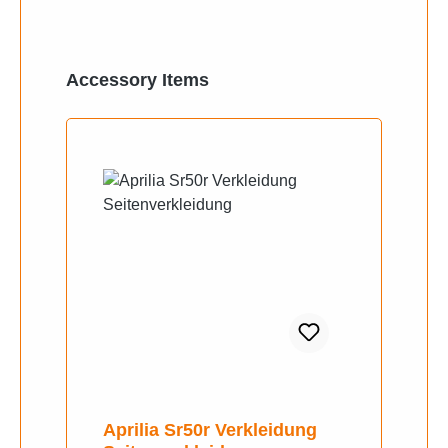
Produktgalerie überspringen
Accessory Items
Aprilia Sr50r Verkleidung