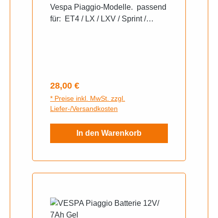
Vespa Piaggio-Modelle. passend
für: ET4 / LX / LXV / Sprint /
Primavera / Medley/ Liberty 12
Volt / 7 Ah 130x113x70mm -
Vorgeladen / versiegelt /
wartungsfrei
Regulärer Preis:
28,00 €
* Preise inkl. MwSt. zzgl.
Liefer-/Versandkosten
In den Warenkorb