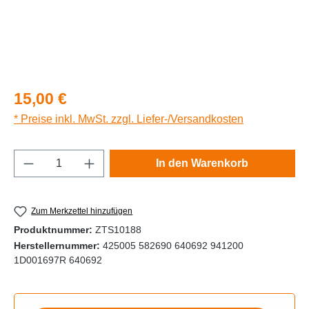
Regulärer Preis:
15,00 €
* Preise inkl. MwSt. zzgl. Liefer-/Versandkosten
Produkt Anzahl: Gib den gewünschten Wert e
In den Warenkorb
Zum Merkzettel hinzufügen
Produktnummer:
ZTS10188
Herstellernummer:
425005 582690 640692 941200
1D001697R 640692