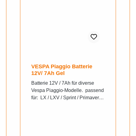
VESPA Piaggio Batterie
12V/ 7Ah Gel
Batterie 12V / 7Ah für diverse
Vespa Piaggio-Modelle. passend
für: LX / LXV / Sprint / Primavera /
Medley/ Liberty/ GTS 125/ Honda
SH/ Yamaha xt125 12 Volt / 7 Ah
130x113x70mm - Vorgeladen /
versiegelt / wartungsfrei