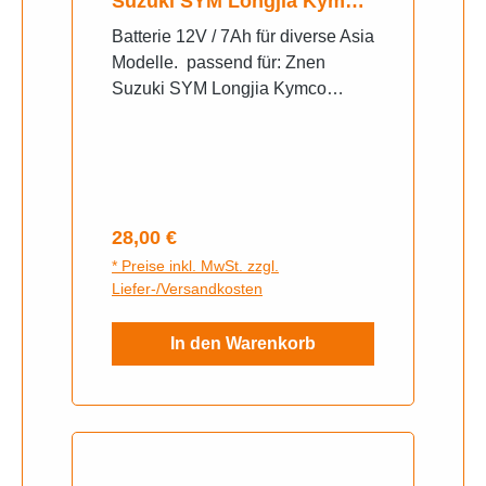
Suzuki SYM Longjia Kymco
Benzhou Baotian
Batterie 12V / 7Ah für diverse Asia
Modelle. passend für: Znen
Suzuki SYM Longjia Kymco
Benzhou Baotian 12 Volt / 7 Ah
HxBxT: 93x150x87mm -
Vorgeladen / versiegelt /
wartungsfrei
Regulärer Preis:
28,00 €
* Preise inkl. MwSt. zzgl.
Liefer-/Versandkosten
In den Warenkorb