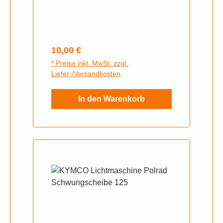
Original Teilenummer
Regulärer Preis:
10,00 €
* Preise inkl. MwSt. zzgl.
Liefer-/Versandkosten
In den Warenkorb