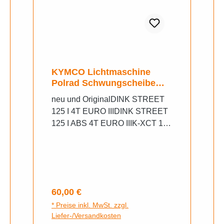
KYMCO Lichtmaschine
Polrad Schwungscheibe
125
neu und OriginalDINK STREET
125 I 4T EURO IIIDINK STREET
125 I ABS 4T EURO IIIK-XCT 125
I 4T EURO IIIK-XCT 125 I ABS 4T
EURO IIIPEOPLE GT 125 I
EURO IIIXTOWN 125 I CBS
EURO 4DOWNTOWN125 I ABS
EURO 4DOWNTOWN125 I ABS
Regulärer Preis:
60,00 €
EXCLUSIVE EURO 4XTOWN
* Preise inkl. MwSt. zzgl.
125 I BLACK KAKI CBS EURO
Liefer-/Versandkosten
4DOWNTOWN 125 I ABS EURO