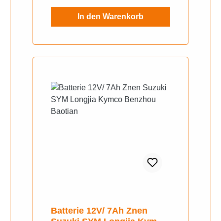
3DOWNTOWN 125 I ABS
In den Warenkorb
EXCLUSIVE EURO
3DOWNTOWN125I ABS
EXCLUSIVE NOODOE EURO
4XTOWN 125 I CBS EXCLUSIVE
EURO 4DOWNTOWN 125I ABS
noodoe EURO 4XTOWN CITY
125I CBS E4DOWNTOWN 125 I
ABS EURO 5DTX 360 125I ABS
EURO 5XTOWN 125 I CBS
EURO 5XTOWN CITY 125i CBS
EURO 5
Batterie 12V/ 7Ah Znen