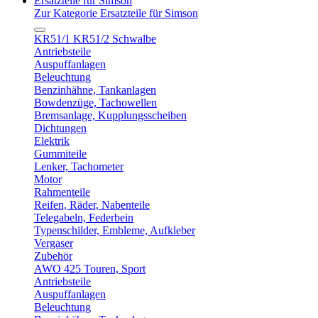
Ersatzteile für Simson
Zur Kategorie Ersatzteile für Simson
KR51/1 KR51/2 Schwalbe
Antriebsteile
Auspuffanlagen
Beleuchtung
Benzinhähne, Tankanlagen
Bowdenzüge, Tachowellen
Bremsanlage, Kupplungsscheiben
Dichtungen
Elektrik
Gummiteile
Lenker, Tachometer
Motor
Rahmenteile
Reifen, Räder, Nabenteile
Telegabeln, Federbein
Typenschilder, Embleme, Aufkleber
Vergaser
Zubehör
AWO 425 Touren, Sport
Antriebsteile
Auspuffanlagen
Beleuchtung