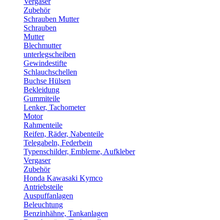
Vergaser
Zubehör
Schrauben Mutter
Schrauben
Mutter
Blechmutter
unterlegscheiben
Gewindestifte
Schlauchschellen
Buchse Hülsen
Bekleidung
Gummiteile
Lenker, Tachometer
Motor
Rahmenteile
Reifen, Räder, Nabenteile
Telegabeln, Federbein
Typenschilder, Embleme, Aufkleber
Vergaser
Zubehör
Honda Kawasaki Kymco
Antriebsteile
Auspuffanlagen
Beleuchtung
Benzinhähne, Tankanlagen