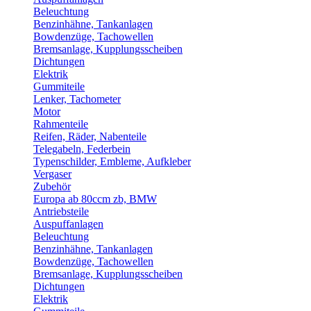
Beleuchtung
Benzinhähne, Tankanlagen
Bowdenzüge, Tachowellen
Bremsanlage, Kupplungsscheiben
Dichtungen
Elektrik
Gummiteile
Lenker, Tachometer
Motor
Rahmenteile
Reifen, Räder, Nabenteile
Telegabeln, Federbein
Typenschilder, Embleme, Aufkleber
Vergaser
Zubehör
Europa ab 80ccm zb, BMW
Antriebsteile
Auspuffanlagen
Beleuchtung
Benzinhähne, Tankanlagen
Bowdenzüge, Tachowellen
Bremsanlage, Kupplungsscheiben
Dichtungen
Elektrik