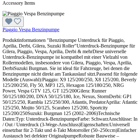
Accessory Items
Piaggio Vespa Benzinpumpe
Produktinformationen "Benzinpumpe Unterdruck für Piaggio,
Aprilia, Derbi, Gilera, Suzuki Roller"Unterdruck-Benzinpumpe für
Gilera, Piaggio, Vespa, Aprilia, Derbi & mehrDiese universelle
Unterdruck-Benzinpumpe ist kompatibel mit einer Vielzahl von
Rollermodellen, insbesondere von Gilera, Piaggio, Vespa, Aprilia,
DerbiSuzuki Burgman. Sie ist ideal für Fahrzeuge, bei denen die
Benzinpumpe nicht direkt am Tankauslauf sitzt.Passend für folgende
Modelle (Auswahl):Piaggio: X9 125/200/250, X8 125/200, Beverly
125/200/250, Fly 50, MP3 125, Hexagon 125/180/250, NRG
Power, Vespa GTV 125, GT 125/200Gilera: Runner
50/125/180/200, DNA 50/125/180, Ice, Nexus, StormDerbi: GP1
50/125/250, Rambla 125/250/300, Atlantis, PredatorAprilia: Atlantic
125/250, Mojito 50/125, Scarabeo 125/200, Sportcity
125/200/250Suzuki: Burgman 125 (2002–2006)Technische
Daten:Typ: Unterdruck-BenzinpumpeFarbe: SchwarzAnschlüsse: In
/ Out / Unterdruck (3-Wege-Anschluss)Eigenschaften:Universell
einsetzbar für 2-Takt und 4-Takt Motorroller (50–250ccm)Einfacher
Austausch bei defekter OriginalpumpeRobuste Bauweise –