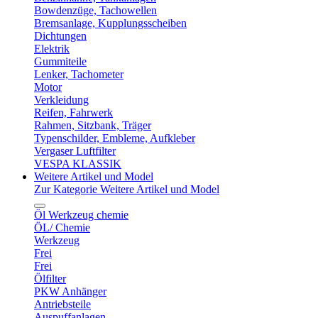
Bowdenzüge, Tachowellen
Bremsanlage, Kupplungsscheiben
Dichtungen
Elektrik
Gummiteile
Lenker, Tachometer
Motor
Verkleidung
Reifen, Fahrwerk
Rahmen, Sitzbank, Träger
Typenschilder, Embleme, Aufkleber
Vergaser Luftfilter
VESPA KLASSIK
Weitere Artikel und Model
Zur Kategorie Weitere Artikel und Model
Öl Werkzeug chemie
ÖL/ Chemie
Werkzeug
Frei
Frei
Ölfilter
PKW Anhänger
Antriebsteile
Auspuffanlagen