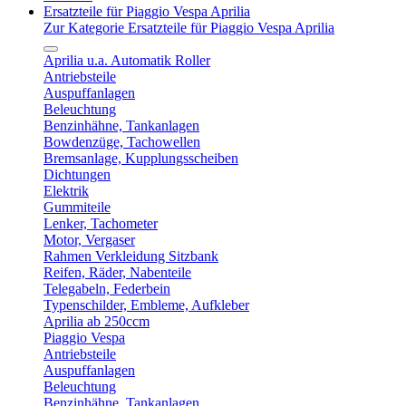
Ersatzteile für Piaggio Vespa Aprilia
Zur Kategorie Ersatzteile für Piaggio Vespa Aprilia
Aprilia u.a. Automatik Roller
Antriebsteile
Auspuffanlagen
Beleuchtung
Benzinhähne, Tankanlagen
Bowdenzüge, Tachowellen
Bremsanlage, Kupplungsscheiben
Dichtungen
Elektrik
Gummiteile
Lenker, Tachometer
Motor, Vergaser
Rahmen Verkleidung Sitzbank
Reifen, Räder, Nabenteile
Telegabeln, Federbein
Typenschilder, Embleme, Aufkleber
Aprilia ab 250ccm
Piaggio Vespa
Antriebsteile
Auspuffanlagen
Beleuchtung
Benzinhähne, Tankanlagen