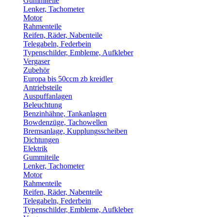
Gummiteile
Lenker, Tachometer
Motor
Rahmenteile
Reifen, Räder, Nabenteile
Telegabeln, Federbein
Typenschilder, Embleme, Aufkleber
Vergaser
Zubehör
Europa bis 50ccm zb kreidler
Antriebsteile
Auspuffanlagen
Beleuchtung
Benzinhähne, Tankanlagen
Bowdenzüge, Tachowellen
Bremsanlage, Kupplungsscheiben
Dichtungen
Elektrik
Gummiteile
Lenker, Tachometer
Motor
Rahmenteile
Reifen, Räder, Nabenteile
Telegabeln, Federbein
Typenschilder, Embleme, Aufkleber