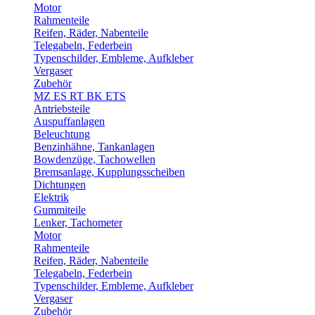
Motor
Rahmenteile
Reifen, Räder, Nabenteile
Telegabeln, Federbein
Typenschilder, Embleme, Aufkleber
Vergaser
Zubehör
MZ ES RT BK ETS
Antriebsteile
Auspuffanlagen
Beleuchtung
Benzinhähne, Tankanlagen
Bowdenzüge, Tachowellen
Bremsanlage, Kupplungsscheiben
Dichtungen
Elektrik
Gummiteile
Lenker, Tachometer
Motor
Rahmenteile
Reifen, Räder, Nabenteile
Telegabeln, Federbein
Typenschilder, Embleme, Aufkleber
Vergaser
Zubehör