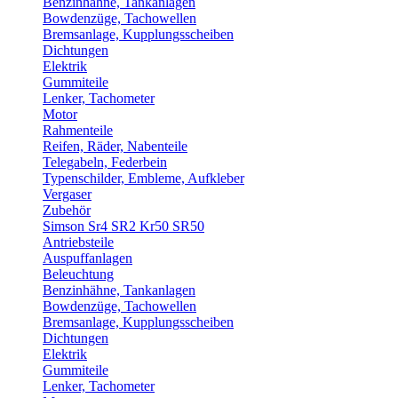
Benzinhähne, Tankanlagen
Bowdenzüge, Tachowellen
Bremsanlage, Kupplungsscheiben
Dichtungen
Elektrik
Gummiteile
Lenker, Tachometer
Motor
Rahmenteile
Reifen, Räder, Nabenteile
Telegabeln, Federbein
Typenschilder, Embleme, Aufkleber
Vergaser
Zubehör
Simson Sr4 SR2 Kr50 SR50
Antriebsteile
Auspuffanlagen
Beleuchtung
Benzinhähne, Tankanlagen
Bowdenzüge, Tachowellen
Bremsanlage, Kupplungsscheiben
Dichtungen
Elektrik
Gummiteile
Lenker, Tachometer