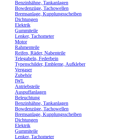
Benzinhähne, Tankanlagen
Bowdenzüge, Tachowellen
Bremsanlage, Kupplungsscheiben
Dichtungen
Elektrik
Gummiteile
Lenker, Tachometer
Motor
Rahmenteile
Reifen, Räder, Nabenteile
Telegabeln, Federbein
Typenschilder, Embleme, Aufkleber
Vergaser
Zubehör
IWL
Antriebsteile
Auspuffanlagen
Beleuchtung
Benzinhähne, Tankanlagen
Bowdenzüge, Tachowellen
Bremsanlage, Kupplungsscheiben
Dichtungen
Elektrik
Gummiteile
Lenker, Tachometer