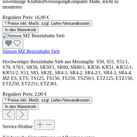
zuverlässige KraftstoffversorgungKompakte Maße, leicht zu
montieren
Regulärer Preis:
16,00 €
* Preise inkl. MwSt. zzgl. Liefer-/Versandkosten
In den Warenkorb
Simson MZ Benzinhahn Sieb
Hochwertiger Benzinhahn Sieb aus Messingfür S50, S51, S51/1,
S70, S70/1, SR50, SR50/1, SR80, SR80/1, KR50, KR51, KR51/1,
KR51/2, S53, S83, SR2E, SR4-1, SR4-2, SR4-2/1, SR4-3, SR4-4,
MZ ES, ETS, TS125, TS150, TS250, TS250/1, ETZ125, ETZ150,
ETZ250, ETZ251, ETZ301.
Regulärer Preis:
2,00 €
* Preise inkl. MwSt. zzgl. Liefer-/Versandkosten
In den Warenkorb
Service-Hotline