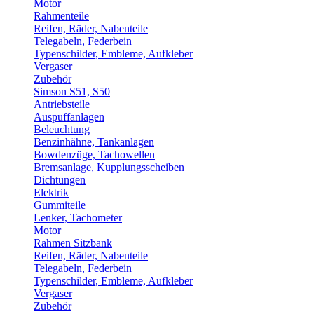
Motor
Rahmenteile
Reifen, Räder, Nabenteile
Telegabeln, Federbein
Typenschilder, Embleme, Aufkleber
Vergaser
Zubehör
Simson S51, S50
Antriebsteile
Auspuffanlagen
Beleuchtung
Benzinhähne, Tankanlagen
Bowdenzüge, Tachowellen
Bremsanlage, Kupplungsscheiben
Dichtungen
Elektrik
Gummiteile
Lenker, Tachometer
Motor
Rahmen Sitzbank
Reifen, Räder, Nabenteile
Telegabeln, Federbein
Typenschilder, Embleme, Aufkleber
Vergaser
Zubehör