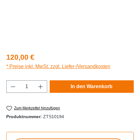
Regulärer Preis:
120,00 €
* Preise inkl. MwSt. zzgl. Liefer-/Versandkosten
Produkt Anzahl: Gib den gewünschten Wert e
In den Warenkorb
Zum Merkzettel hinzufügen
Produktnummer:
ZTS10194