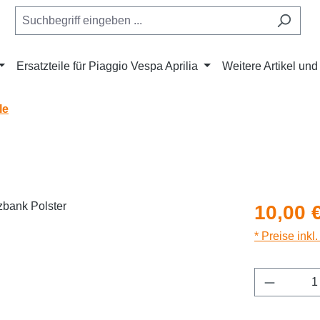
Ersatzteile für Piaggio Vespa Aprilia
Weitere Artikel un
le
Regulärer Pr
10,00 
* Preise inkl
Produkt 