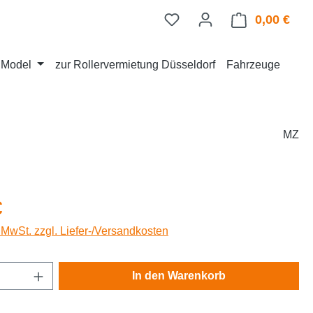
0,00 €
Ware
d Model
zur Rollervermietung Düsseldorf
Fahrzeuge
MZ
eis:
€
. MwSt. zzgl. Liefer-/Versandkosten
Anzahl: Gib den gewünschten Wert ein oder
In den Warenkorb