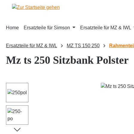
m Hauptinhalt springen
Zur Suche springen
Zur Hauptnavigation springen
Home
Ersatzteile für Simson
Ersatzteile für MZ & IWL
Ersatzteile für MZ & IWL
MZ TS 150 250
Rahmentei
Mz ts 250 Sitzbank Polster
Bildergalerie überspringen