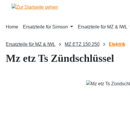
m Hauptinhalt springen
Zur Suche springen
Zur Hauptnavigation springen
Home
Ersatzteile für Simson
Ersatzteile für MZ & IWL
Ersatzteile für MZ & IWL
MZ ETZ 150 250
Elektrik
Mz etz Ts Zündschlüssel
Bildergalerie überspringen