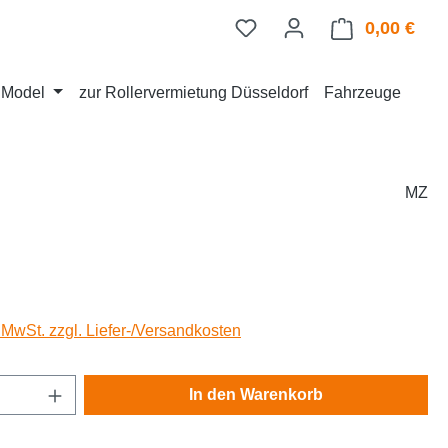
0,00 €
Ware
d Model
zur Rollervermietung Düsseldorf
Fahrzeuge
MZ
eis:
. MwSt. zzgl. Liefer-/Versandkosten
Anzahl: Gib den gewünschten Wert ein oder
In den Warenkorb