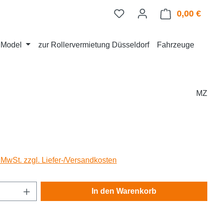
0,00 €
Ware
d Model
zur Rollervermietung Düsseldorf
Fahrzeuge
MZ
eis:
. MwSt. zzgl. Liefer-/Versandkosten
Anzahl: Gib den gewünschten Wert ein oder
In den Warenkorb