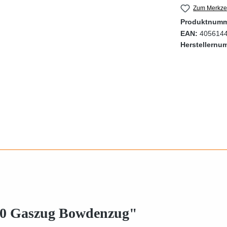
Zum Merkzet
Produktnum
EAN:
405614
Herstellernu
50 Gaszug Bowdenzug"