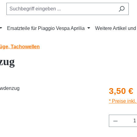
Ersatzteile für Piaggio Vespa Aprilia
Weitere Artikel un
ge, Tachowellen
zug
Regulärer Pr
3,50 €
* Preise inkl
Produkt 