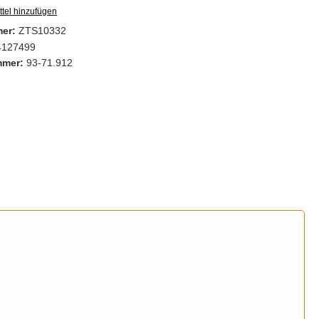
tel hinzufügen
mer:
ZTS10332
4127499
mmer:
93-71.912