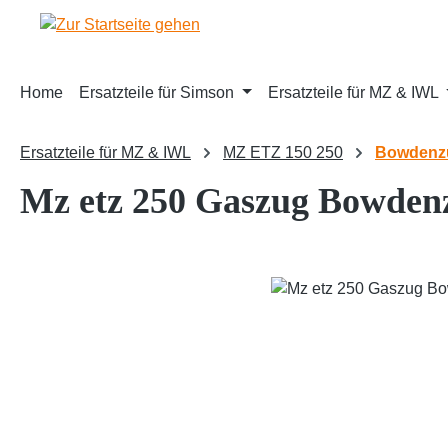
m Hauptinhalt springen
Zur Suche springen
Zur Hauptnavigation springen
Home
Ersatzteile für Simson
Ersatzteile für MZ & IWL
Ersatzteile für MZ & IWL
MZ ETZ 150 250
Bowdenzü
Mz etz 250 Gaszug Bowden
Bildergalerie überspringen