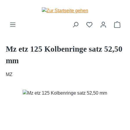
Zum Hauptinhalt springen
Ware
Mz etz 125 Kolbenringe satz 52,50
mm
MZ
Bildergalerie überspringen