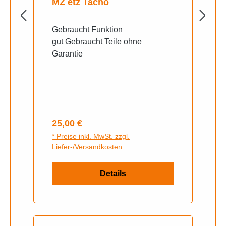
MZ etz Tacho
Gebraucht Funktion
gut Gebraucht Teile ohne
Garantie
Regulärer Preis:
25,00 €
* Preise inkl. MwSt. zzgl.
Liefer-/Versandkosten
Details