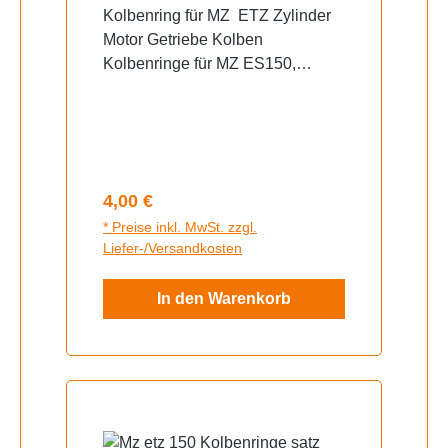
Kolbenring für MZ ETZ Zylinder
Motor Getriebe Kolben
Kolbenringe für MZ ES150,
TS150, ETZ150, ETS150 TOP
Qualität Lieferumfang: 2 x
Kolbenring
Regulärer Preis:
4,00 €
* Preise inkl. MwSt. zzgl.
Liefer-/Versandkosten
In den Warenkorb