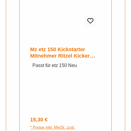
Mz etz 150 Kickstarter
Mitnehmer Ritzel Kicker
Segment SET
Passt für etz 150 Neu
Regulärer Preis:
15,30 €
* Preise inkl. MwSt. zzgl.