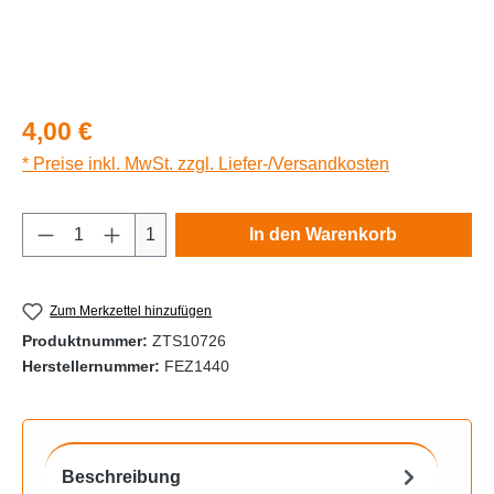
Regulärer Preis:
4,00 €
* Preise inkl. MwSt. zzgl. Liefer-/Versandkosten
Produkt Anzahl: Gib den gewünschten Wert e
1
In den Warenkorb
Zum Merkzettel hinzufügen
Produktnummer:
ZTS10726
Herstellernummer:
FEZ1440
Beschreibung