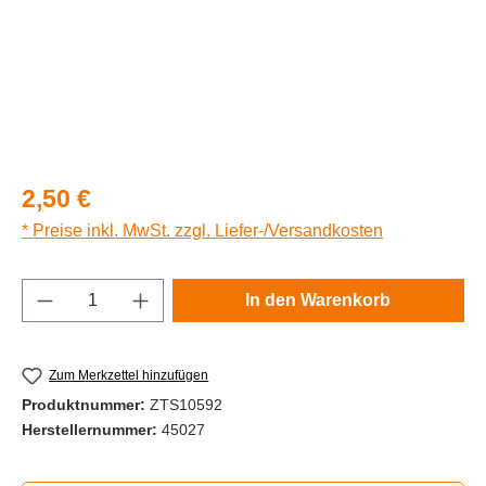
Regulärer Preis:
2,50 €
* Preise inkl. MwSt. zzgl. Liefer-/Versandkosten
Produkt Anzahl: Gib den gewünschten Wert e
In den Warenkorb
Zum Merkzettel hinzufügen
Produktnummer:
ZTS10592
Herstellernummer:
45027