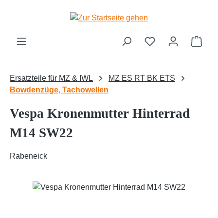
Zum Hauptinhalt springen
Ware
Ersatzteile für MZ & IWL
MZ ES RT BK ETS
Bowdenzüge, Tachowellen
Vespa Kronenmutter Hinterrad
M14 SW22
Rabeneick
Bildergalerie überspringen