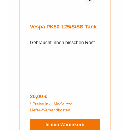
Vespa PK50-125/​S/​SS Tank
Gebraucht innen bisschen Rost
Regulärer Preis:
20,00 €
* Preise inkl. MwSt. zzgl.
Liefer-/Versandkosten
In den Warenkorb