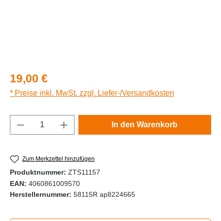
Regulärer Preis:
19,00 €
* Preise inkl. MwSt. zzgl. Liefer-/Versandkosten
Produkt Anzahl: Gib den gewünschten Wert e
In den Warenkorb
Zum Merkzettel hinzufügen
Produktnummer:
ZTS11157
EAN:
4060861009570
Herstellernummer:
58115R ap8224665