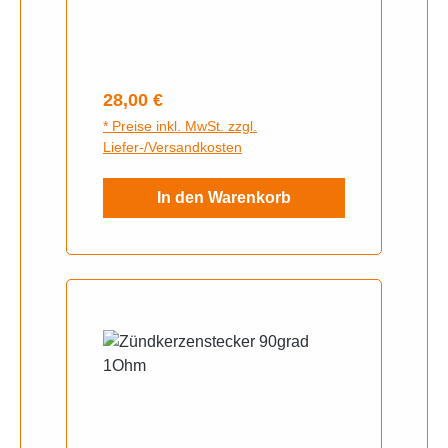
Volt / 7 Ah 130x113x70mm -
Vorgeladen / versiegelt /
wartungsfrei
Regulärer Preis:
28,00 €
* Preise inkl. MwSt. zzgl.
Liefer-/Versandkosten
In den Warenkorb