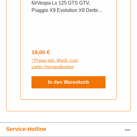
fürVespa Lx 125 GTS GTV,
Piaggio X9 Evolution X8 Derbi
Boulevard Skipper ST NRG
Power Purejet Gilera Runner
Variant Sport Typhoon Bj. 2008 -
2019, Derbi Boulevard 125 (Bj.
2003 - 2006)
Regulärer Preis:
19,00 €
* Preise inkl. MwSt. zzgl.
Liefer-/Versandkosten
In den Warenkorb
Service-Hotline