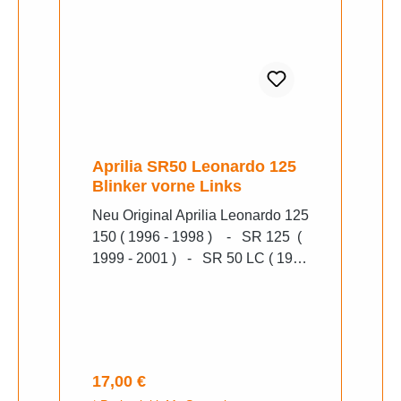
Aprilia SR50 Leonardo 125
Blinker vorne Links
Neu Original Aprilia Leonardo 125
150 ( 1996 - 1998 ) - SR 125 (
1999 - 2001 ) - SR 50 LC ( 1997
- 2000 )
Regulärer Preis:
17,00 €