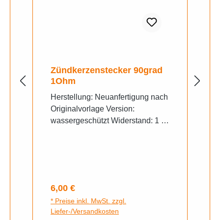
Zündkerzenstecker 90grad
1Ohm
Herstellung: Neuanfertigung nach
Originalvorlage Version:
wassergeschützt Widerstand: 1 K-
Ohm
Regulärer Preis:
6,00 €
* Preise inkl. MwSt. zzgl.
Liefer-/Versandkosten