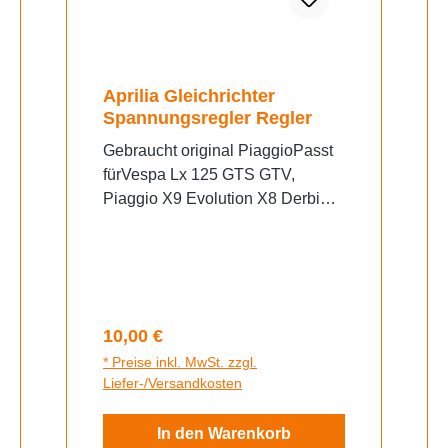
Aprilia Gleichrichter
Spannungsregler Regler
Gebraucht original PiaggioPasst
fürVespa Lx 125 GTS GTV,
Piaggio X9 Evolution X8 Derbi
Boulevard Skipper ST NRG
Power Purejet Gilera Runner
Variant Sport Typhoon Bj. 2008 -
2019, Derbi Boulevard 125 (Bj.
2003 - 2006)
Regulärer Preis:
10,00 €
* Preise inkl. MwSt. zzgl.
Liefer-/Versandkosten
In den Warenkorb