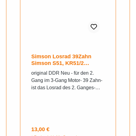
Simson Losrad 39Zahn
Simson S51, KR51/2
Schwalbe original DDR
original DDR Neu - für den 2.
Gang im 3-Gang Motor- 39 Zahn-
ist das Losrad des 2. Ganges-
wird auf der Abtriebswelle
montiert- für den Motor M500
Regulärer Preis:
13,00 €