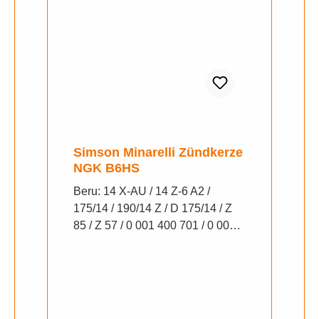
Simson Minarelli Zündkerze
NGK B6HS
Beru: 14 X-AU / 14 Z-6 A2 /
175/14 / 190/14 Z / D 175/14 / Z
85 / Z 57 / 0 001 400 701 / 0 001
435 705 Bosch: W 6 AC / W 7 AC
/ W 7 AO0 / 0 241 235 607 / 0 241
240 603 Champion: L 7 J / L 9 J / L
10 / L 82 / L 85 / L 86 / L 82 C / L
86 C / L 86 CC / OE 037 / OE 096