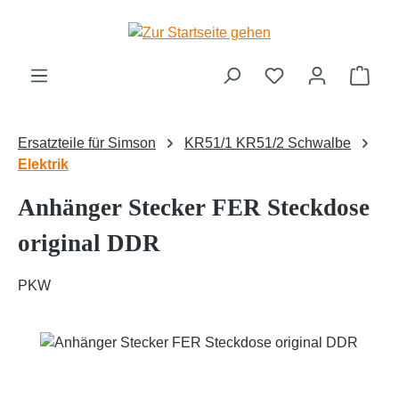
Zum Hauptinhalt springen
Ware
Ersatzteile für Simson
KR51/1 KR51/2 Schwalbe
Elektrik
Anhänger Stecker FER Steckdose
original DDR
PKW
Bildergalerie überspringen