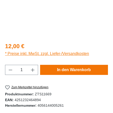
Regulärer Preis:
12,00 €
* Preise inkl. MwSt. zzgl. Liefer-/Versandkosten
Produkt Anzahl: Gib den gewünschten Wert e
In den Warenkorb
Zum Merkzettel hinzufügen
Produktnummer:
ZTS11669
EAN:
4251232464894
Herstellernummer:
4056144005261