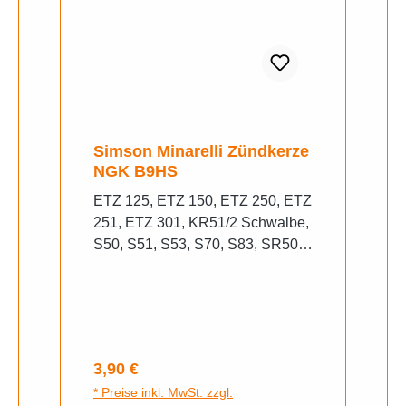
Simson Minarelli Zündkerze
NGK B9HS
ETZ 125, ETZ 150, ETZ 250, ETZ
251, ETZ 301, KR51/2 Schwalbe,
S50, S51, S53, S70, S83, SR50,
SR80 Beru: 14 Z-3 A1 / 14 Z-3 AU
/ 280/14Z / Z 37 / 0 001 455 702
Bosch: W 2 AC / 0 241 260 507
Denso: W 27 FS / W 27 FSU
Regulärer Preis:
3,90 €
* Preise inkl. MwSt. zzgl.