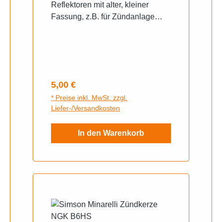
Reflektoren mit alter, kleiner
Fassung, z.B. für Zündanlage
MZA-ArtikelNr.:84033-C-S
Regulärer Preis:
5,00 €
* Preise inkl. MwSt. zzgl.
Liefer-/Versandkosten
In den Warenkorb