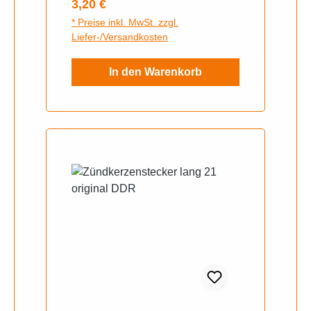
Regulärer Preis:
3,20 €
Denso: TR 20 / W 20 FS / W 20
* Preise inkl. MwSt. zzgl.
FS-U / 3073 / 6054
Liefer-/Versandkosten
In den Warenkorb