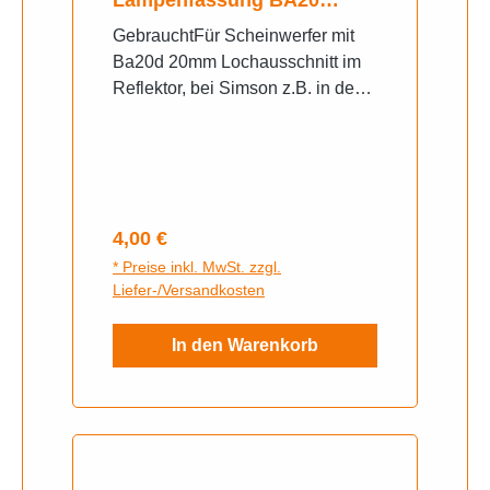
Biluxlampe
GebrauchtFür Scheinwerfer mit
Ba20d 20mm Lochausschnitt im
Reflektor, bei Simson z.B. in den
BJ. nach 1978 verwendet.
Gebrauchte Artikel sind von der
Garantie und Rücknahme
ausgeschlossen. Gern senden wir
ihnen bei Unklarheiten weitere
Regulärer Preis:
4,00 €
Fotos zu, schreiben sie uns auf
* Preise inkl. MwSt. zzgl.
Whats App an.
Liefer-/Versandkosten
In den Warenkorb