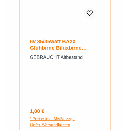
6v 35/35watt BA20
Glühbirne Biluxbirne
Scheinwerfer gebraucht-
GEBRAUCHT Altbestand
Regulärer Preis:
1,00 €
* Preise inkl. MwSt. zzgl.
Liefer-/Versandkosten