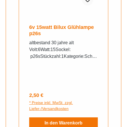
6v 15watt Bilux Glühlampe
p26s
altbestand 30 jahre alt
Volt:6Watt:15Sockel:
p26sStückzahl:1Kategorie:Schei
nwerferlampe
Regulärer Preis:
2,50 €
* Preise inkl. MwSt. zzgl.
Liefer-/Versandkosten
In den Warenkorb